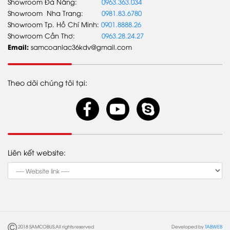
Showroom Đà Nẵng:
0963.363.034
TIN TỨC
Showroom Nha Trang:
0981.83.6780
Showroom Tp. Hồ Chí Minh:
0901.8888.26
Tin Tổng công ty
Showroom Cần Thơ:
0963.28.24.27
Tin Samco An Lạc
Email:
samcoanlac36kdv@gmail.com
Tin khuyến mãi
Theo dõi chúng tôi tại:
Liên kết website:
2018 SAMCOBUS.All rights reserved
Developed by
TABWEB