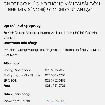
Giới thiệu Samco Bus
CN TCT CƠ KHÍ GIAO THÔNG VẬN TẢI SÀI GÒN
- TNHH MTV XÍ NGHIỆP CƠ KHÍ Ô TÔ AN LẠC
Quá trình phát triển
Video giới thiệu
Địa chỉ - Xưởng Dịch vụ:
DỊCH VỤ & PHỤ TÙNG
36 Kinh Dương Vương, phường An Lạc, thành phố Hồ Chí Minh,
Chính sách bảo hành
Việt Nam
Showroom Bán hàng:
Phụ tùng chính hãng
295 Kinh Dương Vương, phường An Lạc, thành phố Hồ Chí Minh,
Hệ thống trạm DVUQ SAMCO
Việt Nam.
Điện thoại:
SẢN PHẨM
Phòng Kinh doanh:
028 3875 2033
Phòng Hậu mãi - Dịch vụ:
028 3886 6708
Xe khách
BP CSKH:
028 3752 6493
Xe Buýt
Fax:
028 3751 2726
Đơn vị bán hàng
Showroom Hà Nội:
0912.119.116