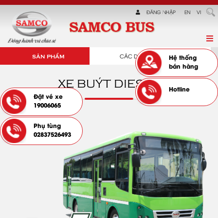
ĐĂNG NHẬP
EN
VI
CÁC DÒNG SẢN PHẨM
SẢN PHẨM
Hệ thống
bán hàng
XE BUÝT DIESEL
Hotline
Đặt vé xe
19006065
Phụ tùng
02837526493