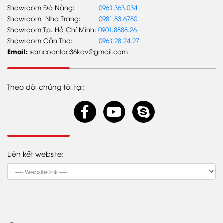
Showroom Đà Nẵng:
0963.363.034
TIN TỨC
Showroom Nha Trang:
0981.83.6780
Showroom Tp. Hồ Chí Minh:
0901.8888.26
Tin Tổng công ty
Showroom Cần Thơ:
0963.28.24.27
Tin Samco An Lạc
Email:
samcoanlac36kdv@gmail.com
Tin khuyến mãi
Theo dõi chúng tôi tại:
Liên kết website: