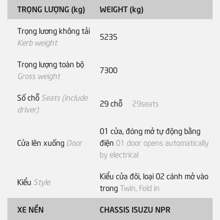
TRỌNG LƯỢNG (kg)
WEIGHT (kg)
Trọng lương không tải
5235
Kerb weight
Trọng lượng toàn bộ
7300
Gross weight
Số chỗ
Seats (include
29 chỗ
29seats
driver)
01 cửa, đóng mở tự động bằng
Cửa lên xuống
Door
điện
01 door opens automatically
by electrical
Kiểu cửa đôi, loại 02 cánh mở vào
Kiểu
Style
trong
Twin, Fold in
XE NỀN
CHASSIS ISUZU NPR