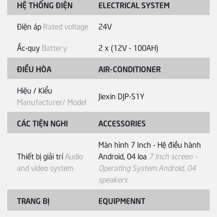
HỆ THỐNG ĐIỆN
ELECTRICAL SYSTEM
Điện áp
Rated voltage
24V
Ắc-quy
Battery
2 x (12V - 100AH)
ĐIỀU HÒA
AIR-CONDITIONER
Hiệu / Kiểu
Jiexin DJP-S1Y
Manufacturer/ Model
CÁC TIỆN NGHI
ACCESSORIES
Màn hình 7 Inch - Hệ điều hành
Thiết bị giải trí
Audio
Android, 04 loa
7 Inch screen -
and video system
Operating System Android, 04
speakers
TRANG BỊ
EQUIPMENNT