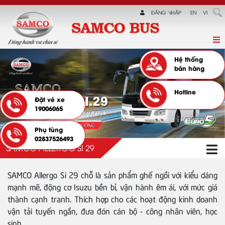
ĐĂNG NHẬP
EN
VI
Hệ thống
bán hàng
Hotline
Đặt vé xe
19006065
Phụ tùng
02837526493
SAMCO ALLERGO SI 29
SAMCO Allergo Si 29 chỗ là sản phẩm ghế ngồi với kiểu dáng
mạnh mẽ, động cơ Isuzu bền bỉ, vận hành êm ái, với mức giá
thành cạnh tranh. Thích hợp cho các hoạt động kinh doanh
vận tải tuyến ngắn, đưa đón cán bộ - công nhân viên, học
sinh.