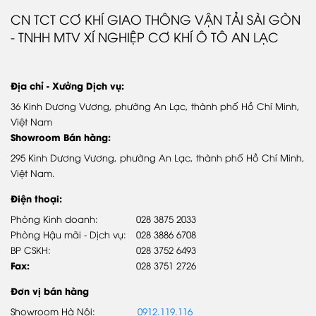
Giới thiệu Samco Bus
CN TCT CƠ KHÍ GIAO THÔNG VẬN TẢI SÀI GÒN
- TNHH MTV XÍ NGHIỆP CƠ KHÍ Ô TÔ AN LẠC
Quá trình phát triển
Video giới thiệu
Địa chỉ - Xưởng Dịch vụ:
DỊCH VỤ & PHỤ TÙNG
36 Kinh Dương Vương, phường An Lạc, thành phố Hồ Chí Minh,
Chính sách bảo hành
Việt Nam
Showroom Bán hàng:
Phụ tùng chính hãng
295 Kinh Dương Vương, phường An Lạc, thành phố Hồ Chí Minh,
Hệ thống trạm DVUQ SAMCO
Việt Nam.
Điện thoại:
SẢN PHẨM
Phòng Kinh doanh:
028 3875 2033
Phòng Hậu mãi - Dịch vụ:
028 3886 6708
Xe khách
BP CSKH:
028 3752 6493
Xe Buýt
Fax:
028 3751 2726
Đơn vị bán hàng
Showroom Hà Nội:
0912.119.116