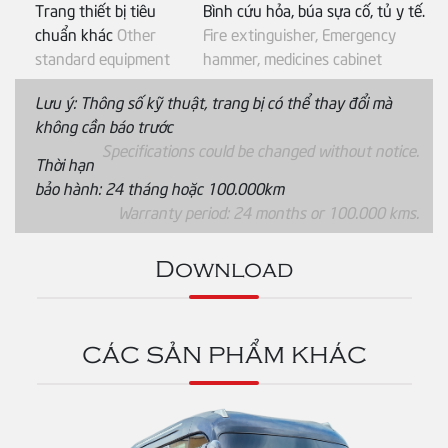
Trang thiết bị tiêu
Bình cứu hỏa, búa sựa cố, tủ y tế.
chuẩn khác
Other
Fire extinguisher, Emergency
standard equipment
hammer, medicines cabinet
Lưu ý: Thông số kỹ thuật, trang bị có thể thay đổi mà
không cần báo trước
Specifications could be changed without notice.
Thời hạn
bảo hành: 24 tháng hoặc 100.000km
Warranty period: 24 months or 100.000 kms.
Download
CÁC SẢN PHẨM KHÁC