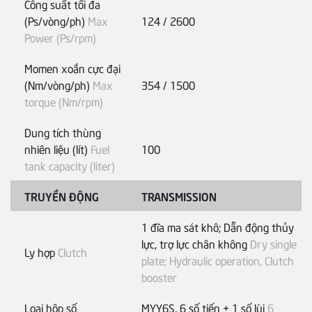
Công suất tối đa
(Ps/vòng/ph)
Max
124 / 2600
Power (Ps/rpm)
Momen xoắn cực đại
(Nm/vòng/ph)
Max
354 / 1500
torque (Nm/rpm)
Dung tích thùng
nhiên liệu (lít)
Fuel
100
tank capacity (liter)
TRUYỀN ĐỘNG
TRANSMISSION
1 đĩa ma sát khô; Dẫn động thủy
lực, trợ lực chân không
Dry single
Ly hợp
Clutch
plate; Hydraulic operation, Clutch
booster
Loại hộp số
MYY6S, 6 số tiến + 1 số lùi
6