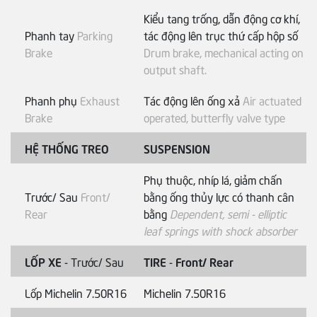
Kiểu tang trống, dẫn động cơ khí,
Phanh tay
Parking
tác động lên trục thứ cấp hộp số
Brake
Drum brake, mechanical acting on
output shaft.
Phanh phụ
Exhaust
Tác động lên ống xả
Air actuated
Brake
operated, butterfly valve type
HỆ THỐNG TREO
SUSPENSION
Phụ thuộc, nhíp lá, giảm chấn
Trước/ Sau
Front/
bằng ống thủy lực có thanh cân
Rear
bằng
Dependent, semi - elliptic
leaf springs with shock absorber
LỐP XE
- Trước/ Sau
TIRE
-
Front/ Rear
Lốp Michelin 7.50R16
Michelin 7.50R16