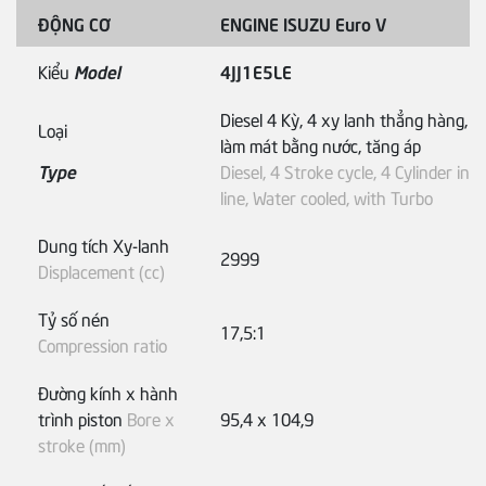
ĐỘNG CƠ
ENGINE ISUZU Euro V
Kiểu
Model
4JJ1E5LE
Diesel 4 Kỳ, 4 xy lanh thẳng hàng,
Loại
làm mát bằng nước, tăng áp
Type
Diesel, 4 Stroke cycle, 4 Cylinder in
line, Water cooled, with Turbo
Dung tích Xy-lanh
2999
Displacement (cc)
Tỷ số nén
17,5:1
Compression ratio
Đường kính x hành
trình piston
Bore x
95,4 x 104,9
stroke (mm)