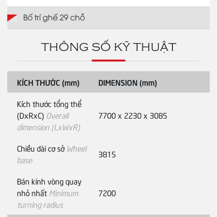
Bố trí ghế 29 chỗ
THÔNG SỐ KỸ THUẬT
KÍCH THƯỚC (mm)
DIMENSION (mm)
Kích thước tổng thể
(DxRxC)
Overall
7700 x 2230 x 3085
dimension (LxWxR)
Chiều dài cơ sở
Wheel
3815
base
Bán kính vòng quay
nhỏ nhất
Minimum
7200
turning radius