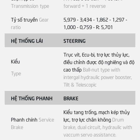
Transmission type
forward + 1 reverse
Tỷ số truyền
Gear
5,979 - 3,434 - 1,862 - 1,297 -
ratio
1,000 - 0,759 - R: 5,701
HỆ THỐNG LÁI
STEERING
Trục vít, Ecu-bi, trợ lực thủy lực,
Kiểu
điều chỉnh được độ nghiêng và độ
cao thấp
Ball-nut type with
Type
intergal hydraulic power booster,
Tilt & Telescopic
HỆ THỐNG PHANH
BRAKE
Kiểu tang trống, mạch kép thủy
Phanh chính
Service
lực, trợ lực chân không
Drum
Brake
brake, dual circuit, hydraulic with
vaccum servo assistance.